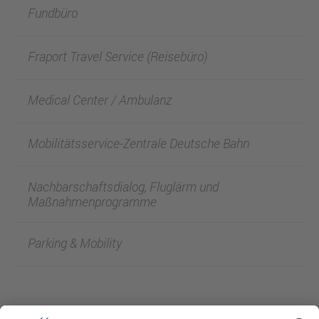
Fundbüro
Fraport Travel Service (Reisebüro)
Medical Center / Ambulanz
Mobilitätsservice-Zentrale Deutsche Bahn
Nachbarschaftsdialog, Fluglärm und
Maßnahmenprogramme
Parking & Mobility