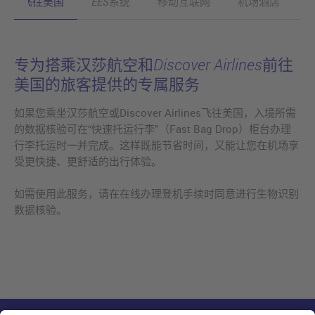
飞往美国
EES系统
移动互联网
机场酒店
专为搭乘汉莎航空和Discover Airlines前往
美国的旅客提供的专属服务
如果您乘坐汉莎航空或Discover Airlines飞往美国，入境所需
的数据核验可在“快速托运行李”（Fast Bag Drop）柜台办理
行李托运时一并完成。这样既能节省时间，又能让您在机场享
受更快捷、更舒适的出行体验。
如需使用此服务，请在在线办理登机手续时同意进行生物识别
数据核验。