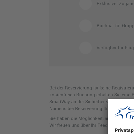
Exklusiver Zugang
Buchbar für Grup
Verfügbar für Flüg
Bei der Reservierung ist keine Registrie
kostenfreien Buchung erhalten Sie eine R
SmartWay an der Sicherheitskontrollstell
Namens bei Reservierung Ihres FRA Smart
Sie haben die Möglichkeit, an einer Umf
Wir freuen uns über Ihr Feedback.