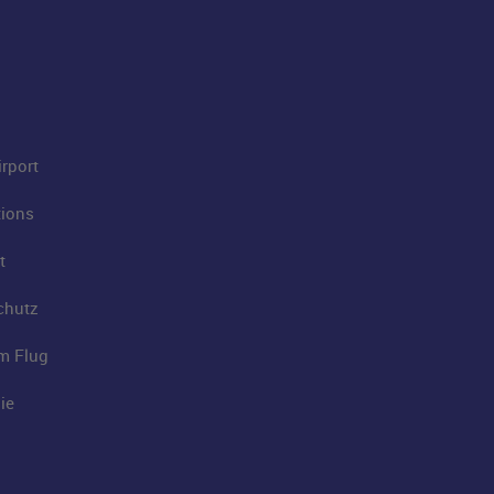
rport
tions
t
chutz
im Flug
ie