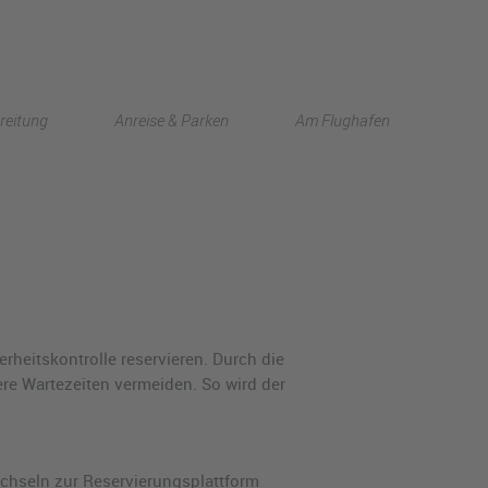
English
reitung
Anreise & Parken
Am Flughafen
中文
rheitskontrolle reservieren. Durch die
re Wartezeiten vermeiden. So wird der
echseln zur Reservierungsplattform