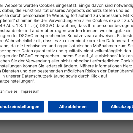
 SmartWay
rozess
ung