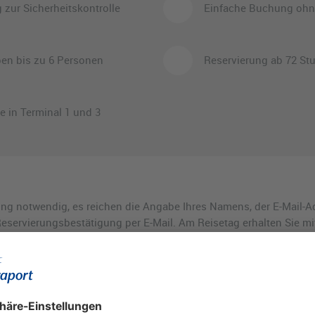
 zur Sicherheitskontrolle
Einfache Buchung ohne
pen bis zu 6 Personen
Reservierung ab 72 St
e in Terminal 1 und 3
rung notwendig, es reichen die Angabe Ihres Namens, der E-Mail-A
eservierungsbestätigung per E-Mail. Am Reisetag erhalten Sie mit
e (es ist kein QR-Code mehr notwendig). Bitte achten Sie unbeding
Way-Slots und Ihrer Flugbuchung, da andernfalls der Zutritt zum
rage teilzunehmen. Bitte geben Sie Ihre Einverständniserklärung