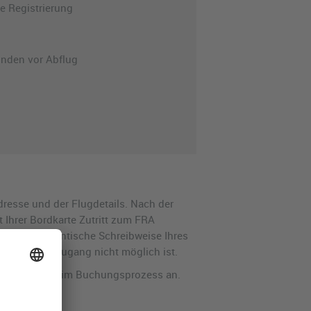
 Registrierung
unden vor Abflug
dresse und der Flugdetails. Nach der
 Ihrer Bordkarte Zutritt zum FRA
t auf die identische Schreibweise Ihres
 separaten Zugang nicht möglich ist.
 zur Teilnahme im Buchungsprozess an.