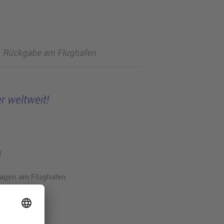
Rückgabe am Flughafen
r weltweit!
!
twagen am Flughafen
.