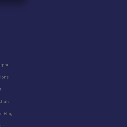
rport
tions
t
chutz
im Flug
ie