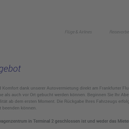
Frankfurt
Flüge & Airlines
Reisevorbe
gebot
und Komfort dank unserer Autovermietung direkt am Frankfurter Flu
ne als auch vor Ort gebucht werden können. Beginnen Sie Ihr Ab
lität ab dem ersten Moment. Die Rückgabe Ihres Fahrzeugs erfolg
nnt beenden können.
twagenzentrum in Terminal 2 geschlossen ist und weder das Mie