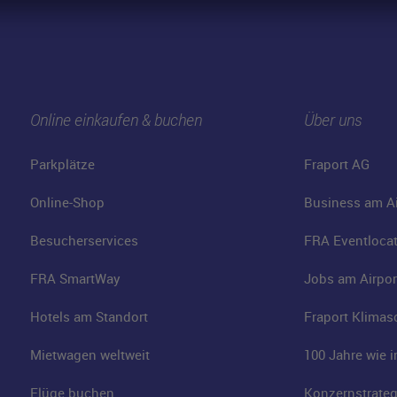
Online einkaufen & buchen
Über uns
Parkplätze
Fraport AG
Online-Shop
Business am Ai
Besucherservices
FRA Eventloca
FRA SmartWay
Jobs am Airpor
Hotels am Standort
Fraport Klimas
Mietwagen weltweit
100 Jahre wie 
Flüge buchen
Konzernstrateg