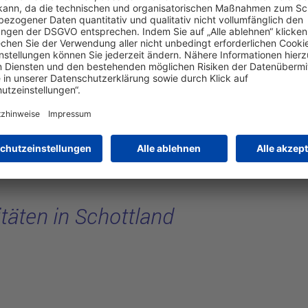
chottland
ote entdecken
täten in Schottland