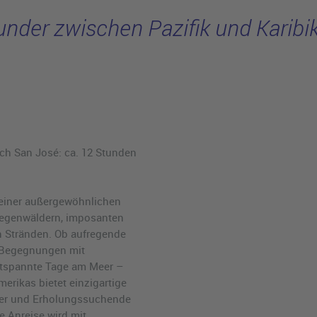
nder zwischen Pazifik und Karibi
ch San José: ca. 12 Stunden
 einer außergewöhnlichen
 Regenwäldern, imposanten
 Stränden. Ob aufregende
 Begegnungen mit
ntspannte Tage am Meer –
erikas bietet einzigartige
uber und Erholungssuchende
e Anreise wird mit