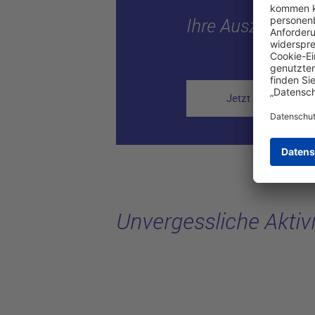
Ihre Auszeit in S
Jetzt Reiseangeb
Unvergessliche Aktivi