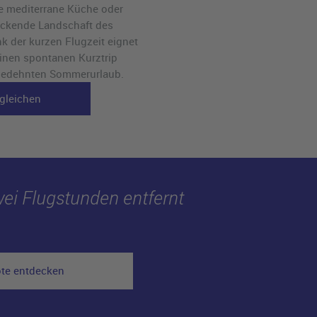
ige mediterrane Küche oder
uckende Landschaft des
k der kurzen Flugzeit eignet
einen spontanen Kurztrip
sgedehnten Sommerurlaub.
gleichen
wei Flugstunden entfernt
ote entdecken