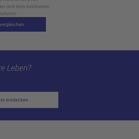
ken und dem berühmten
belohnt.
vergleichen
ure Leben?
ote entdecken