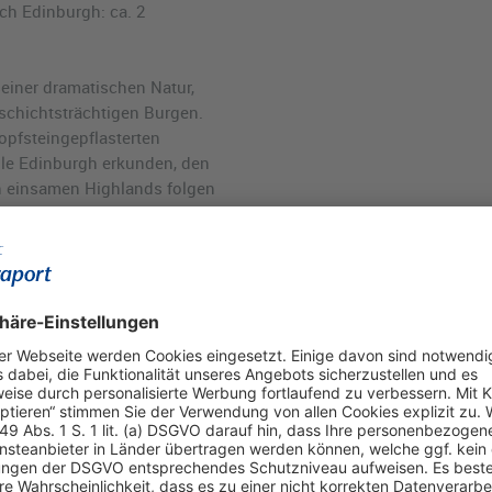
ch Edinburgh: ca. 2
seiner dramatischen Natur,
chichtsträchtigen Burgen.
kopfsteingepflasterten
le Edinburgh erkunden, den
n einsamen Highlands folgen
isky-Destillerie besuchen –
en Großbritanniens zieht
 Bann. Dank der kurzen
 ideale Ziel für ein
rtes Wochenende oder den
slichen Roadtrips.
 vergleichen