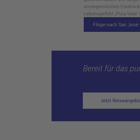
unvergesslichen Eindrüc
Lebensgefühl „Pura Vida“ 
Flüge nach San José 
Bereit für das p
Jetzt Reiseangeb