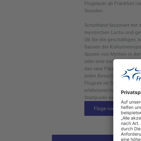
Flugdauer ab Frankfurt na
Stunden.
Schottland fasziniert mit 
mystischen Lochs und ges
Ob Sie die geschäftigen, 
Gassen der Kulturmetropo
Spuren von Mythen in de
oder eine traditionelle Wh
das raue Paradies im Nord
jeden Besucher in seinen
Flugzeit ist Schottland das
erlebnisreiches verlänge
Startpunkt eines unverges
Flüge nach Edinburgh