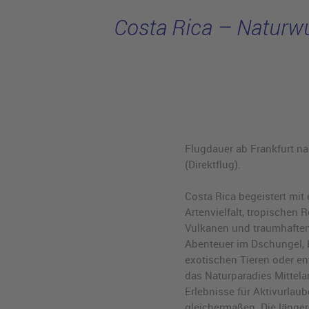
Costa Rica – Naturwu
Flugdauer ab Frankfurt na
(Direktflug).
Costa Rica begeistert mit
Artenvielfalt, tropischen
Vulkanen und traumhaften
Abenteuer im Dschungel,
exotischen Tieren oder e
das Naturparadies Mittelam
Erlebnisse für Aktivurla
gleichermaßen. Die länger