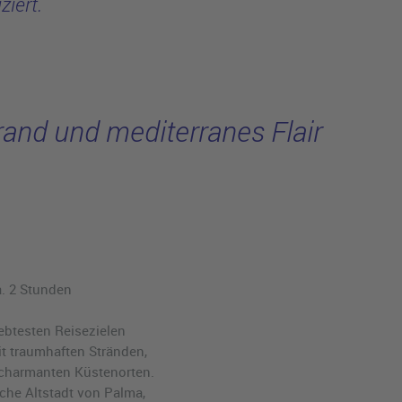
ziert.
rand und mediterranes Flair
a. 2 Stunden
iebtesten Reisezielen
t traumhaften Stränden,
charmanten Küstenorten.
sche Altstadt von Palma,