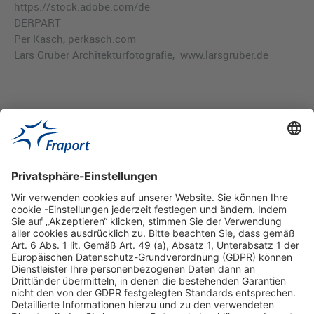
https://stock.adobe.com/de
DERPART
Per Kasch, perkasch.com
Lars Gruber Architekturfotografie, www.larsgruber.de
Hilfreiche Links
Online einkaufen & buchen