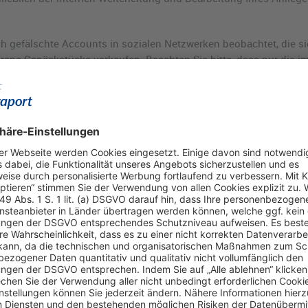
h gefälschte Accounts in sozialen Netzwerken beobachtet, die sic
rene Gepäckstücke verkaufen. Beachten Sie bitte, dass nur die i
etrieben werden. Verdächtige Postings oder Anzeigen solcher Accou
ch tun?
es verlorenen Gegenstands unterstützen?