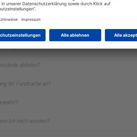
 An wen kann ich mich wenden?
rte verloren. Was kann ich tun?
hen Gegenstände wieder?
enstände abholen?
ung der Fundsache an?
bewahrt?
kann ich mich wenden?