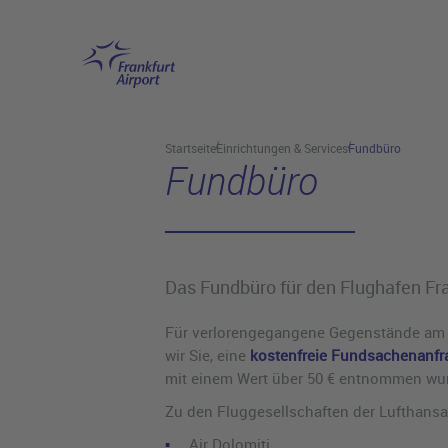
Hauptinhalt anspringen
Startseite
Einrichtungen & Services
Fundbüro
Fundbüro
Das Fundbüro für den Flughafen Fr
Für verlorengegangene Gegenstände am Fl
wir Sie, eine
kostenfreie Fundsachenanfr
mit einem Wert über 50 € entnommen wurde
Zu den Fluggesellschaften der Lufthans
Air Dolomiti