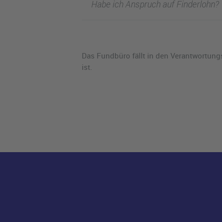
Habe ich Anspruch auf Finderlohn?
Das Fundbüro fällt in den Verantwortung
ist.