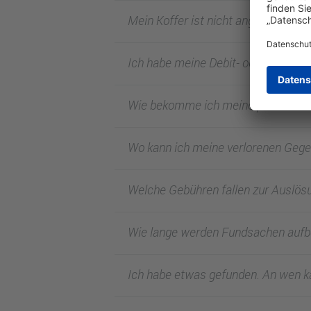
Mein Koffer ist nicht angekommen.
Ich habe meine Debit- oder Kreditka
Wie bekomme ich meine persönlic
Wo kann ich meine verlorenen Geg
Welche Gebühren fallen zur Auslös
Wie lange werden Fundsachen auf
Ich habe etwas gefunden. An wen 