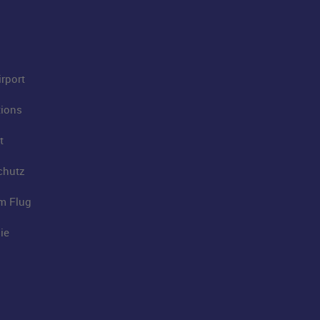
rport
tions
t
chutz
im Flug
ie