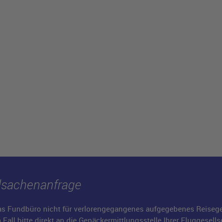
dsachenanfrage
das Fundbüro nicht für verlorengegangenes aufgegebenes Reisege
all bitte direkt an die Gepäckermittlungsstelle Ihrer Fluggesellsch