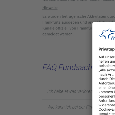
Hinweis:
Es wurden betrügerische Aktivitäten durc
Frankfurts ausgeben und angeblich verlo
Kanäle offiziell von Frankfurt Airport b
gemeldet werden.
FAQ Fundsachen
Ich habe etwas verloren. Was soll i
Wie kann ich bei der Findung mein