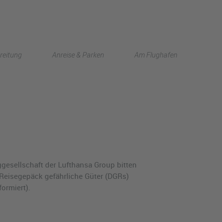
English
reitung
Anreise & Parken
Am Flughafen
中文
gesellschaft der Lufthansa Group bitten
 Reisegepäck gefährliche Güter (DGRs)
ormiert).