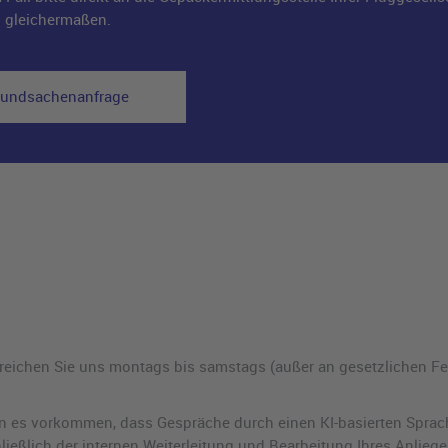
p gleichermaßen.
 Fundsachenanfrage
rreichen Sie uns montags bis samstags (außer an gesetzlichen Fei
es vorkommen, dass Gespräche durch einen KI-basierten Sprach
eßlich der internen Weiterleitung und Bearbeitung Ihres Anliege