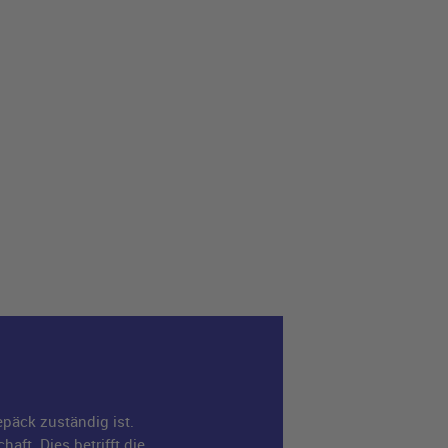
päck zuständig ist.
aft. Dies betrifft die