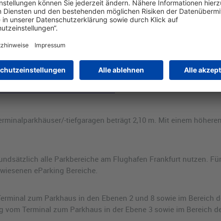
en
erminalparkhäuser/-tiefgaragen beträgt 2,10 m. Mit einem höhe
undsätzlich alle Parkbereiche am Flughafen Frankfurt nutzen. F
ewiesenen eParking Bereiche.
minal zum Parkhaus in den Ebenen 2 und 8 sowie im Bereich de
om Terminal zum Parkhaus in der Ebene 3 sowie im Bereich der