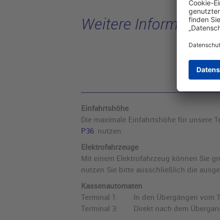
Weitere Information
Allgemein
Einfahrtshöhe
Die maximale Einfahrtshöhe für unsere T
P36
nutzen.
Elektrofahrzeuge
Mit einem Elektrofahrzeug können Sie gr
nutzen Sie bitte ausschließlich die ausg
Kassenautomaten
Terminal 1: In den Übergängen vom Ter
Terminal 3: Direkt nach dem Übergang v