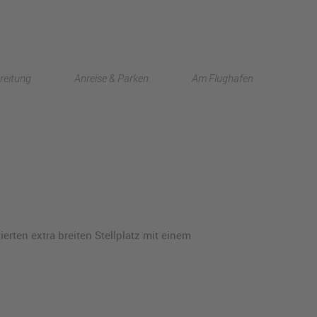
English
reitung
Anreise & Parken
Am Flughafen
中文
rten extra breiten Stellplatz mit einem