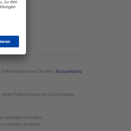
Anfahrt
ren Fahrzeug können Sie den
Busparkplatz
ür einen Parkvorgang mit Ladevorgang
r zentralen Ausfahrt
 zentralen Ausfahrt