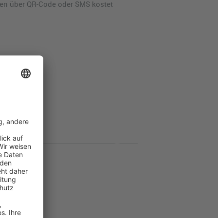
aden über QR-Code oder SMS kostet
Terminal 3