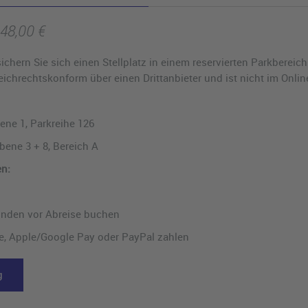
 48,00 €
chern Sie sich einen Stellplatz in einem reservierten Parkbereich
chrechtskonform über einen Drittanbieter und ist nicht im Online
bene 1, Parkreihe 126
Ebene 3 + 8, Bereich A
n:
unden vor Abreise buchen
e, Apple/Google Pay oder PayPal zahlen
g