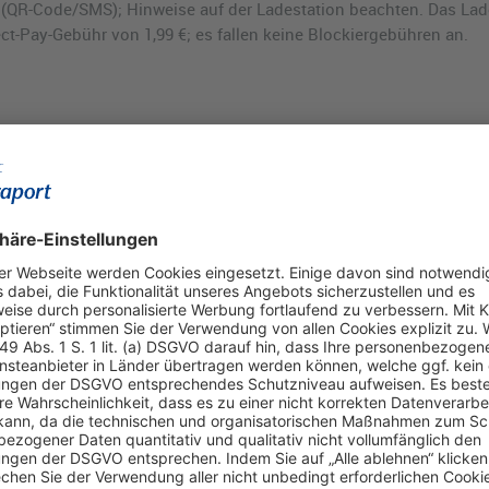
nt (QR-Code/SMS); Hinweise auf der Ladestation beachten. Das L
ect-Pay-Gebühr von 1,99 €; es fallen keine Blockiergebühren an.