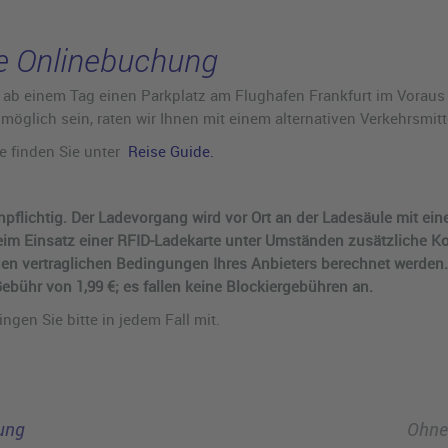
ne Onlinebuchung
r ab einem Tag einen Parkplatz am Flughafen Frankfurt im Voraus
öglich sein, raten wir Ihnen mit einem alternativen Verkehrsmitt
se finden Sie unter
Reise Guide.
pflichtig. Der Ladevorgang wird vor Ort an der Ladesäule mit ei
 beim Einsatz einer RFID-Ladekarte unter Umständen zusätzliche K
en vertraglichen Bedingungen Ihres Anbieters berechnet werde
Gebühr von 1,99 €; es fallen keine Blockiergebühren an.
ngen Sie bitte in jedem Fall mit.
ung
Ohne