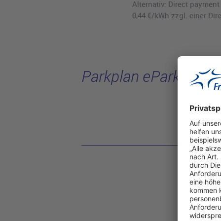
Alternativ: Direct payme
0,44 €/kWh zzgl. einer Dir
Parkplan eParking
Terminal 1