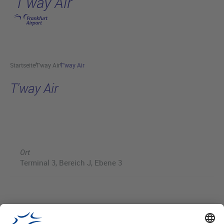
T'way Air
Hauptinhalt anspringen
Startseite
T'way Air
T'way Air
T'way Air
Ort
Terminal 3, Bereich J, Ebene 3