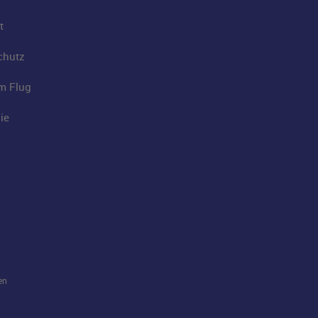
t
chutz
im Flug
ie
en