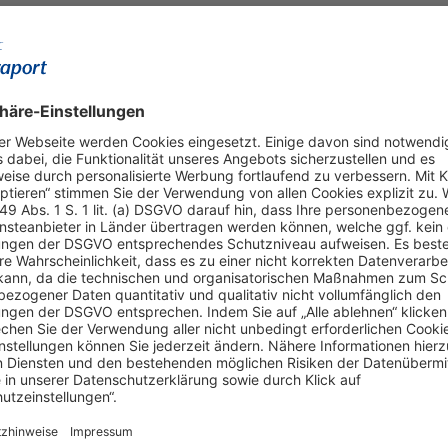
Terminal 3
Fernbahnhof
Raucher-Lounges
ssieren
Am Flughafen umsteigen
S