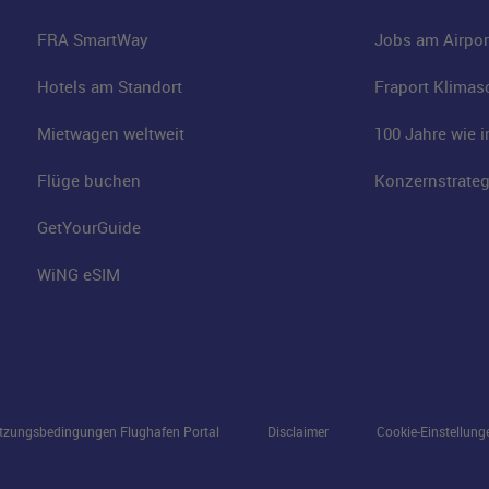
FRA SmartWay
Jobs am Airpor
Hotels am Standort
Fraport Klimas
Mietwagen weltweit
100 Jahre wie 
Flüge buchen
Konzernstrateg
GetYourGuide
WiNG eSIM
tzungsbedingungen Flughafen Portal
Disclaimer
Cookie-Einstellung