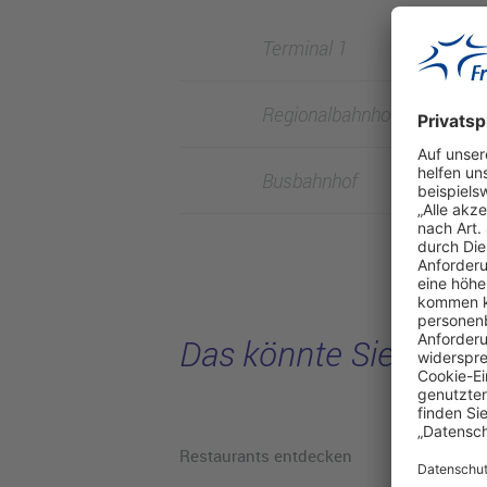
Terminal 1
Regionalbahnhof
Busbahnhof
Das könnte Sie intere
Restaurants entdecken