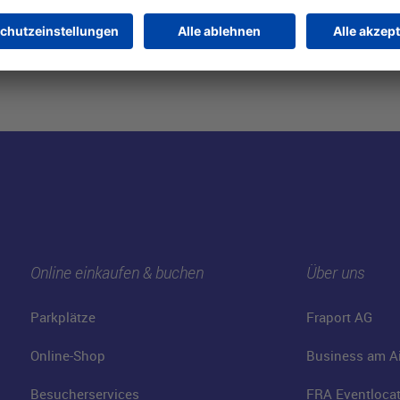
Online einkaufen & buchen
Über uns
Parkplätze
Fraport AG
Online-Shop
Business am Ai
Besucherservices
FRA Eventloca