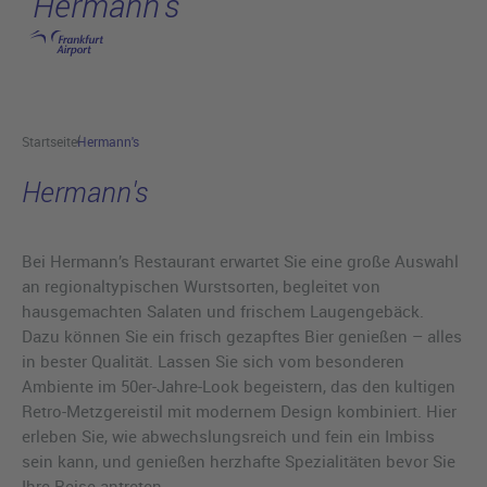
Hermann's
Hauptinhalt anspringen
Startseite
Hermann's
Hermann's
Bei Hermann’s Restaurant erwartet Sie eine große Auswahl
an regionaltypischen Wurstsorten, begleitet von
hausgemachten Salaten und frischem Laugengebäck.
Dazu können Sie ein frisch gezapftes Bier genießen – alles
in bester Qualität. Lassen Sie sich vom besonderen
Ambiente im 50er-Jahre-Look begeistern, das den kultigen
Retro-Metzgereistil mit modernem Design kombiniert. Hier
erleben Sie, wie abwechslungsreich und fein ein Imbiss
sein kann, und genießen herzhafte Spezialitäten bevor Sie
Ihre Reise antreten.