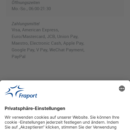
Öffnungszeiten
Mo.-So., 06:00-21:30
Zahlungsmittel
Visa, American Express,
Euro/Mastercard, JCB, Union Pay,
Maestro, Electronic Cash, Apple Pay,
Google Pay, V Pay, WeChat Payment,
PayPal