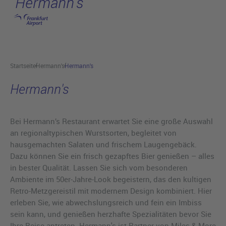
Hermann's
Hauptinhalt anspringen
Startseite
Hermann's
Hermann's
Hermann's
Bei Hermann’s Restaurant erwartet Sie eine große Auswahl
an regionaltypischen Wurstsorten, begleitet von
hausgemachten Salaten und frischem Laugengebäck.
Dazu können Sie ein frisch gezapftes Bier genießen – alles
in bester Qualität. Lassen Sie sich vom besonderen
Ambiente im 50er-Jahre-Look begeistern, das den kultigen
Retro-Metzgereistil mit modernem Design kombiniert. Hier
erleben Sie, wie abwechslungsreich und fein ein Imbiss
sein kann, und genießen herzhafte Spezialitäten bevor Sie
Ihre Reise antreten. Hermann's ist Partner von Miles & More