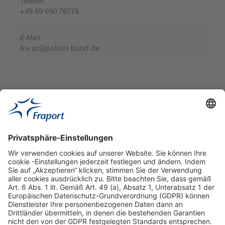
Telefon
+49 69 690 78578
E-Mail
fra.sc@polizei.bund.de
Hilfreiche Links
Online einkaufen & buchen