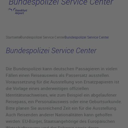
Bundespolizei Service Center
Hauptinhalt anspringen
Startseite
Bundespolizei Service Center
Bundespolizei Service Center
Bundespolizei Service Center
Die Bundespolizei kann deutschen Passagieren in vielen
Fällen einen Reiseausweis als Passersatz ausstellen.
Voraussetzung für die Ausstellung von Ersatzpapieren ist
die Vorlage eines anderweitigen offiziellen
Identitätsnachweises, wie zum Beispiel ein abgelaufener
Reisepass, ein Personalausweis oder eine Geburtsurkunde.
Bitte planen Sie ausreichend Zeit ein für die Ausstellung.
Auch Reisenden anderer Nationalitäten kann geholfen
werden: EU-Bürger, Staatsangehörige des Europäischen
Wirtschaftsraums und der Schweiz sowie deren