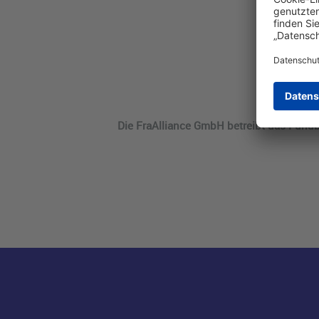
Die FraAlliance GmbH betreibt das Fundb