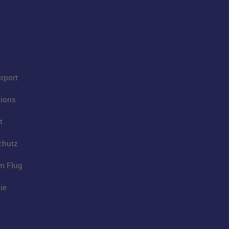
rport
tions
t
chutz
im Flug
ie