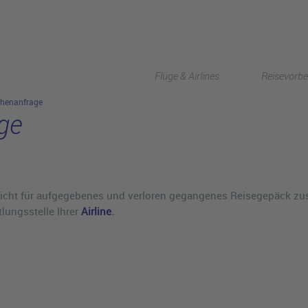
Flüge & Airlines
Reisevorbe
henanfrage
ge
icht für aufgegebenes und verloren gegangenes Reisegepäck zust
tlungsstelle Ihrer
Airline
.