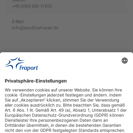
+49 (0)69 690 31655
E-Mail
info@woellhaf-retail.de
Hilfreiche Links
Online einkaufen & buchen