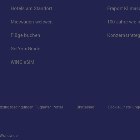
Hotels am Standort
Fraport Klimas
Mietwagen weltweit
100 Jahre wie 
Flüge buchen
Konzernstrateg
GetYourGuide
WiNG eSIM
tzungsbedingungen Flughafen Portal
Disclaimer
Cookie-Einstellung
s Worldwide