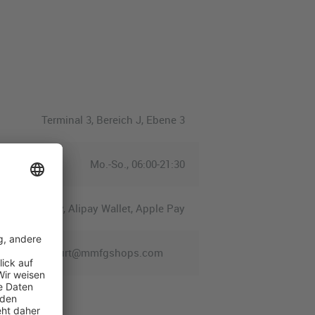
Terminal 3, Bereich J, Ebene 3
Mo.-So., 06:00-21:30
d, Union Pay, Alipay Wallet, Apple Pay
we.apt.frankfurt@mmfgshops.com