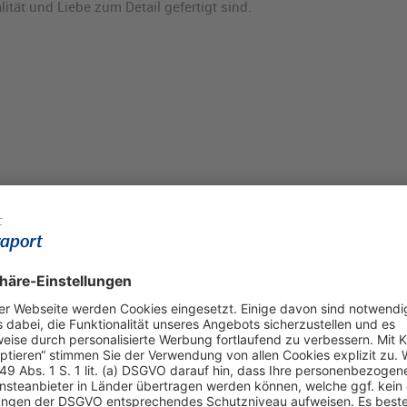
lität und Liebe zum Detail gefertigt sind.
Visa, American Express, JCB, Euro/Mastercar