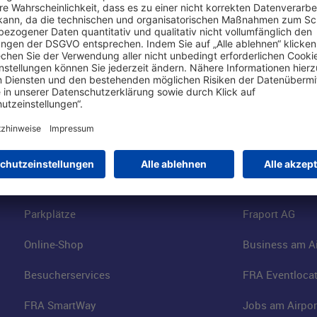
Online einkaufen & buchen
Über uns
Parkplätze
Fraport AG
Online-Shop
Business am Ai
Besucherservices
FRA Eventloca
FRA SmartWay
Jobs am Airpor