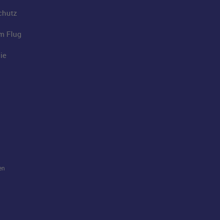
chutz
im Flug
ie
en