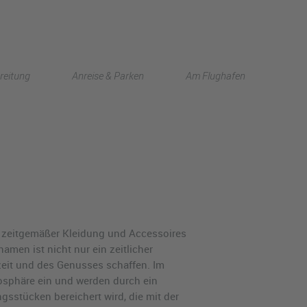
English
reitung
Anreise & Parken
Am Flughafen
中文
r, zeitgemäßer Kleidung und Accessoires
amen ist nicht nur ein zeitlicher
zeit und des Genusses schaffen. Im
osphäre ein und werden durch ein
sstücken bereichert wird, die mit der