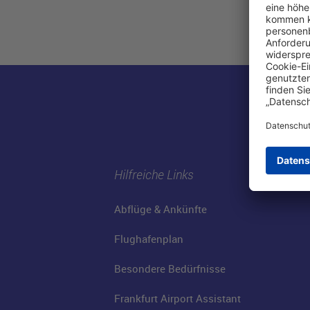
Hilfreiche Links
Abflüge & Ankünfte
Flughafenplan
Besondere Bedürfnisse
Frankfurt Airport Assistant