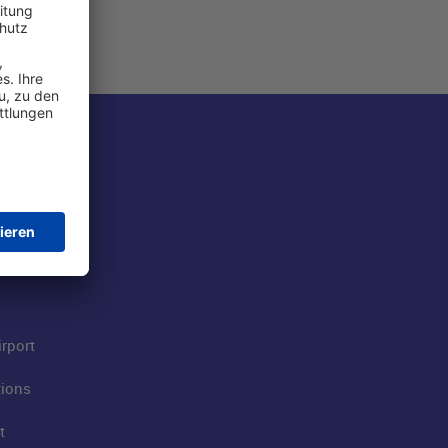
rport
tions
t