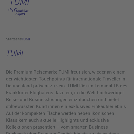
TUMI
Hauptinhalt anspringen
Startseite
TUMI
TUMI
Die Premium Reisemarke TUMI freut sich, wieder an einem
der wichtigsten Touchpoints für internationale Traveller in
Deutschland präsent zu sein. TUMI lädt im Terminal 1B des
Frankfurter Flughafens dazu ein, in die Welt hochwertiger
Reise- und Businesslösungen einzutauchen und bietet
stilbewussten Kund:innen ein exklusives Einkaufserlebnis.
Auf der kompakten Fläche werden neben ikonischen
Klassikern auch aktuelle Highlights und exklusive
Kollektionen präsentiert – vom smarten Business
Rucksack über Premium Gepäck bis hin zu vielseitigen