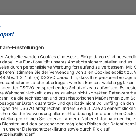
Visa, Euro/Mastercard, Maestro, V Pay, JCB, Diners Cl