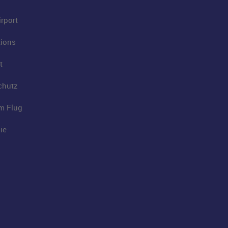
rport
tions
t
chutz
im Flug
ie