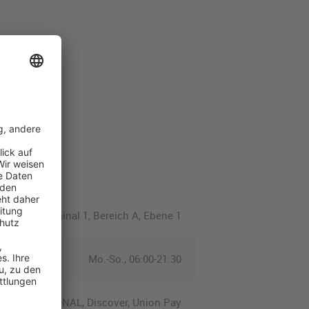
Terminal 1, Bereich A, Ebene 1
Mo.-So., 06:00-21:30
ub INTERNATIONAL, Discover, Union Pay