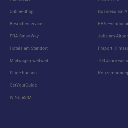
Online-Shop
Business am Ai
Besucherservices
FRA Eventloca
FRA SmartWay
Jobs am Airpor
Hotels am Standort
Fraport Klimas
Mietwagen weltweit
100 Jahre wie 
Flüge buchen
Konzernstrateg
GetYourGuide
WiNG eSIM