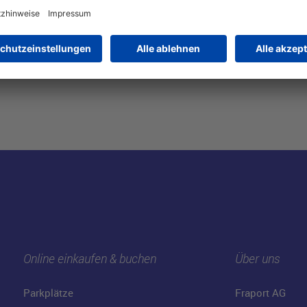
American Expr
Online einkaufen & buchen
Über uns
Parkplätze
Fraport AG