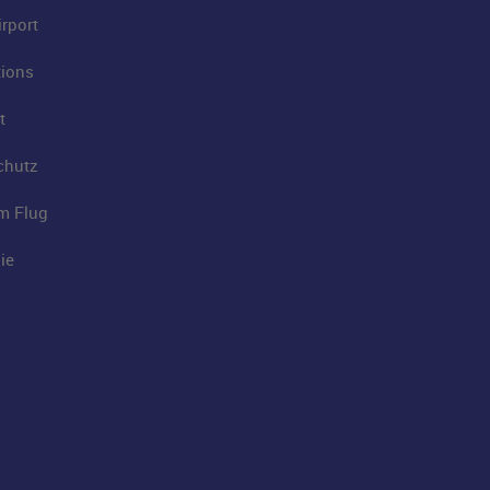
rport
tions
t
chutz
im Flug
ie