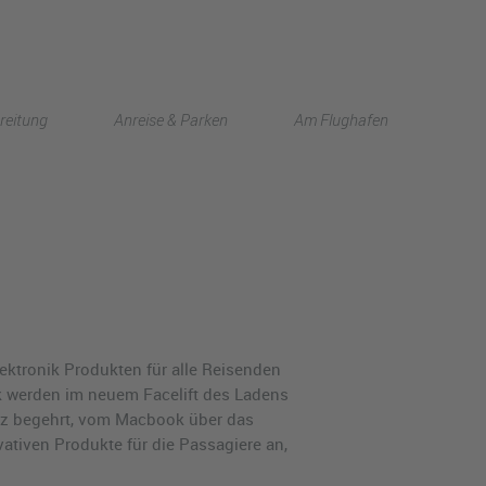
English
reitung
Anreise & Parken
Am Flughafen
中文
ektronik Produkten für alle Reisenden
 werden im neuem Facelift des Ladens
erz begehrt, vom Macbook über das
ativen Produkte für die Passagiere an,