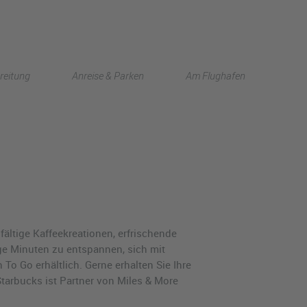
English
reitung
Anreise & Parken
Am Flughafen
中文
lfältige Kaffeekreationen, erfrischende
ge Minuten zu entspannen, sich mit
o Go erhältlich. Gerne erhalten Sie Ihre
Starbucks ist Partner von Miles & More