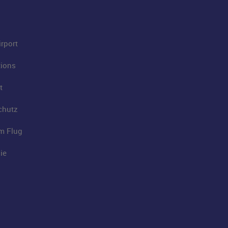
rport
tions
t
chutz
im Flug
ie