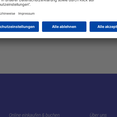
rican Express, Euro/Mastercard, V Pay, Diners Club INTERNATION
c Cash
Online einkaufen & buchen
Über uns