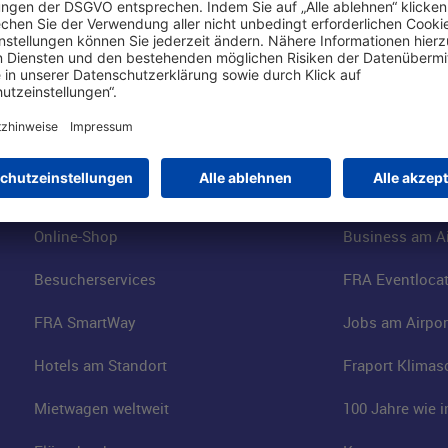
Online einkaufen & buchen
Über uns
Parkplätze
Fraport AG
Online-Shop
Business am Ai
Besucherservices
FRA Eventloca
FRA SmartWay
Jobs am Airpor
Hotels am Standort
Fraport Klimas
Mietwagen weltweit
100 Jahre wie 