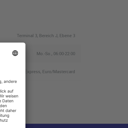
Terminal 3, Bereich J, Ebene 3
Mo.-So., 06:00-22:00
isa, American Express, Euro/Mastercard