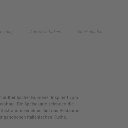
English
reitung
Anreise & Parken
Am Flughafen
中文
 authentischer Kulinarik. Inspiriert vom
phäre. Die Speisekarte zelebriert die
s Gastronomieerlebnis lädt das Restaurant
der gehobenen italienischen Küche.