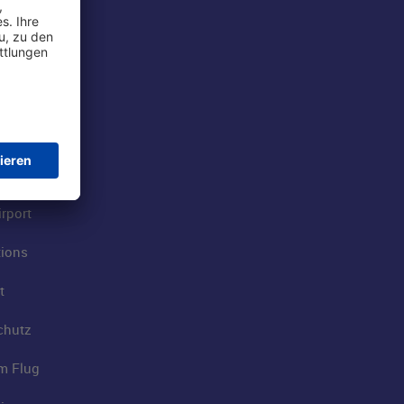
rport
tions
t
chutz
im Flug