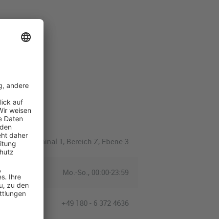
Terminal 1, Bereich Z, Ebene 3
Mo.-So., 00:00-23:59
+49 180 - 6 372 4636