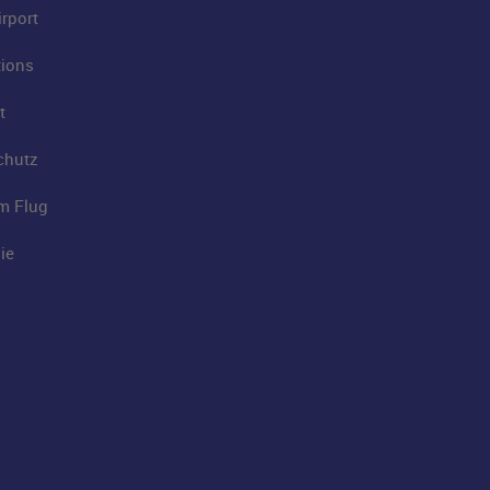
rport
tions
t
chutz
im Flug
ie