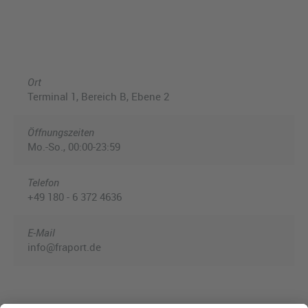
Ort
Terminal 1, Bereich B, Ebene 2
Öffnungszeiten
Mo.-So., 00:00-23:59
Telefon
+49 180 - 6 372 4636
E-Mail
info@fraport.de