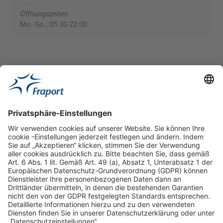
Öffnungszeiten
Mo.-So., 05:30-22:00
Hilfreiche Links
Online einkaufen & buchen
Über uns