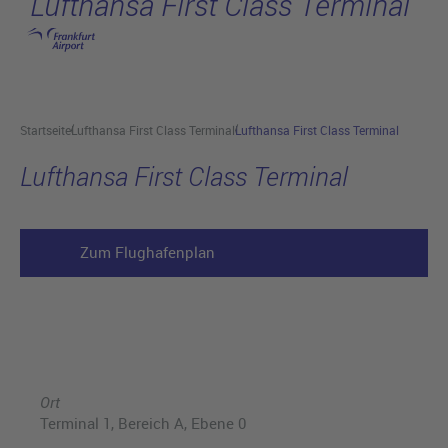
Lufthansa First Class Terminal
Hauptinhalt anspringen
Startseite
Lufthansa First Class Terminal
Lufthansa First Class Terminal
Lufthansa First Class Terminal
Zum Flughafenplan
Ort
Terminal 1, Bereich A, Ebene 0