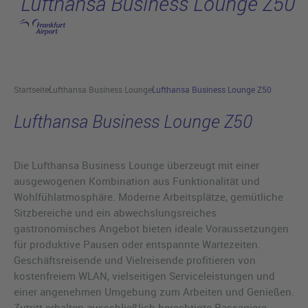
Lufthansa Business Lounge Z50
Hauptinhalt anspringen
Startseite
Lufthansa Business Lounge
Lufthansa Business Lounge Z50
Lufthansa Business Lounge Z50
Die Lufthansa Business Lounge überzeugt mit einer
ausgewogenen Kombination aus Funktionalität und
Wohlfühlatmosphäre. Moderne Arbeitsplätze, gemütliche
Sitzbereiche und ein abwechslungsreiches
gastronomisches Angebot bieten ideale Voraussetzungen
für produktive Pausen oder entspannte Wartezeiten.
Geschäftsreisende und Vielreisende profitieren von
kostenfreiem WLAN, vielseitigen Serviceleistungen und
einer angenehmen Umgebung zum Arbeiten und Genießen.
Zutritt erhalten ausschließlich berechtigte Passagiere.