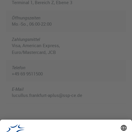
Terminal 1, Bereich Z, Ebene 3
Öffnungszeiten
Mo.-So., 06:00-22:00
Zahlungsmittel
Visa, American Express,
Euro/Mastercard, JCB
Telefon
+49 69 9511500
E-Mail
lucullus.frankfurt-aplus@ssp-ce.de