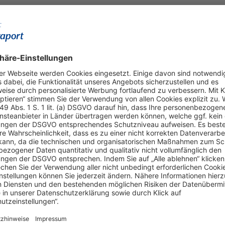
Online einkaufen & buchen
Über uns
Parkplätze
Fraport AG
Online-Shop
Business am Ai