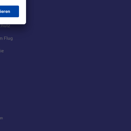
tions
t
chutz
im Flug
ie
en