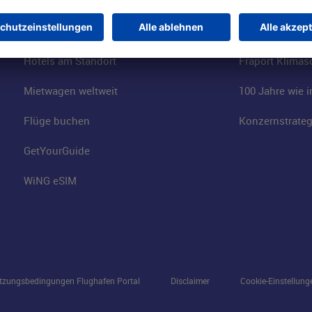
Besucherservices
FRA Eventloca
FRA SmartWay
Jobs am Airpor
Hotels am Standort
Fraport Klimas
Mietwagen weltweit
100 Jahre wie 
Flüge buchen
Konzernstrateg
GetYourGuide
WiNG eSIM
tzungsbedingungen Flughafen Portal
Disclaimer
Cookie-Einstellung