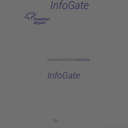
InfoGate
Hauptinhalt anspringen
Startseite
InfoGates
InfoGate
InfoGate
Ort