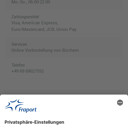
Mo.-So., 06:00-22:00
Zahlungsmittel
Visa, American Express,
Euro/Mastercard, JCB, Union Pay
Services
Online Vorbestellung von Büchern
Telefon
+49 69 69027552