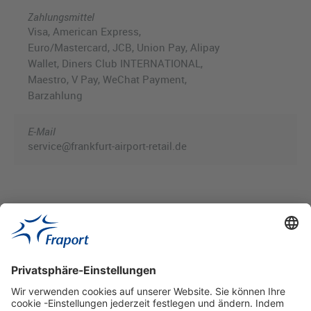
Zahlungsmittel
Visa, American Express,
Euro/Mastercard, JCB, Union Pay, Alipay
Wallet, Diners Club INTERNATIONAL,
Maestro, V Pay, WeChat Payment,
Barzahlung
E-Mail
service@frankfurt-airport-retail.de