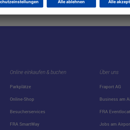
Online einkaufen & buchen
Über uns
Parkplätze
Fraport AG
Online-Shop
Business am Ai
Besucherservices
FRA Eventloca
FRA SmartWay
Jobs am Airpor