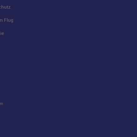
chutz
im Flug
ie
en