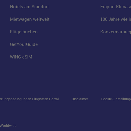
Hotels am Standort
Fraport Klimas
Mietwagen weltweit
100 Jahre wie 
Flüge buchen
Konzernstrateg
GetYourGuide
WiNG eSIM
tzungsbedingungen Flughafen Portal
Disclaimer
Cookie-Einstellung
s Worldwide