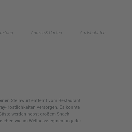
English
reitung
Anreise & Parken
Am Flughafen
中文
 einen Steinwurf entfernt vom Restaurant
ay-Köstlichkeiten versorgen. Es könnte
r-Gäste werden nebst großem Snack-
ischen wie im Wellnesssegment in jeder