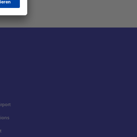
rport
tions
t