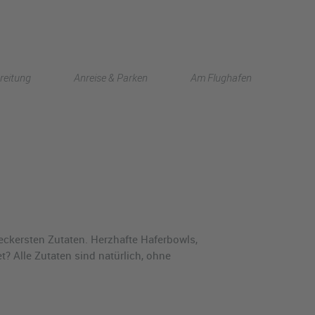
English
reitung
Anreise & Parken
Am Flughafen
中文
eckersten Zutaten. Herzhafte Haferbowls,
? Alle Zutaten sind natürlich, ohne