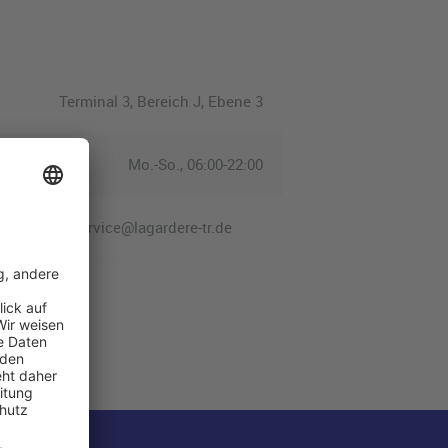
Terminal 3, Bereich J, Ebene 3
Mo.-So., 06:00-22:00
service@lagardere-tr.de