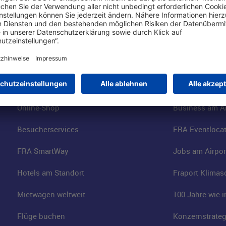
Online einkaufen & buchen
Über uns
Parkplätze
Fraport AG
Online-Shop
Business am Ai
Besucherservices
FRA Eventloca
FRA SmartWay
Jobs am Airpor
Hotels am Standort
Fraport Klimas
Mietwagen weltweit
100 Jahre wie 
Flüge buchen
Konzernstrateg