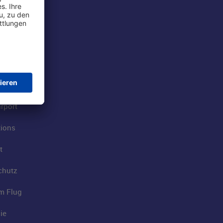
rport
tions
t
chutz
im Flug
ie