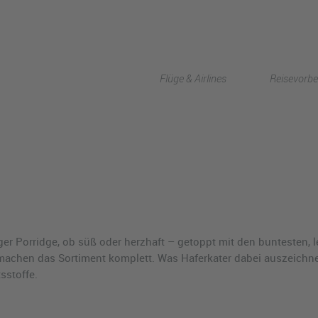
Flüge & Airlines
Reisevorbe
er Porridge, ob süß oder herzhaft – getoppt mit den buntesten, l
machen das Sortiment komplett. Was Haferkater dabei auszeichnet
sstoffe.