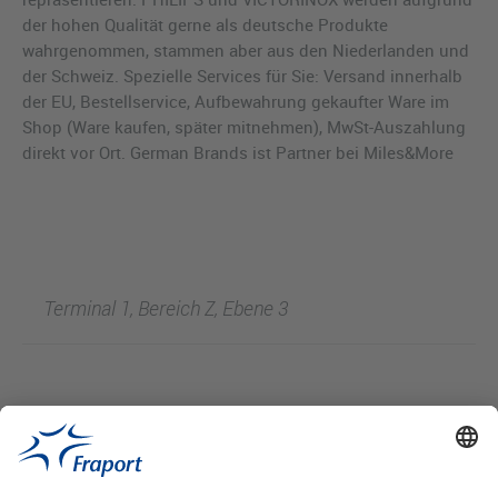
der hohen Qualität gerne als deutsche Produkte
wahrgenommen, stammen aber aus den Niederlanden und
der Schweiz. Spezielle Services für Sie: Versand innerhalb
der EU, Bestellservice, Aufbewahrung gekaufter Ware im
Shop (Ware kaufen, später mitnehmen), MwSt-Auszahlung
direkt vor Ort. German Brands ist Partner bei Miles&More
Terminal 1, Bereich Z, Ebene 3