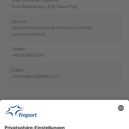
Euro/Mastercard, JCB, Union Pay
Services
Geschenkverpackung, Versand innerhalb
von Deutschland
Telefon
+49 69 69028167
E-Mail
store.fraport@falke.com