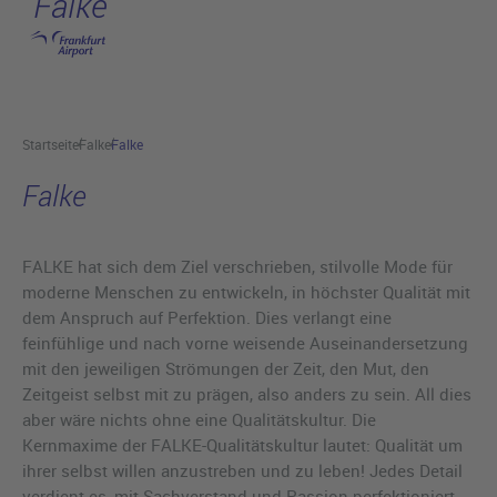
Falke
Hauptinhalt anspringen
Startseite
Falke
Falke
Falke
FALKE hat sich dem Ziel verschrieben, stilvolle Mode für
moderne Menschen zu entwickeln, in höchster Qualität mit
dem Anspruch auf Perfektion. Dies verlangt eine
feinfühlige und nach vorne weisende Auseinandersetzung
mit den jeweiligen Strömungen der Zeit, den Mut, den
Zeitgeist selbst mit zu prägen, also anders zu sein. All dies
aber wäre nichts ohne eine Qualitätskultur. Die
Kernmaxime der FALKE-Qualitätskultur lautet: Qualität um
ihrer selbst willen anzustreben und zu leben! Jedes Detail
verdient es, mit Sachverstand und Passion perfektioniert