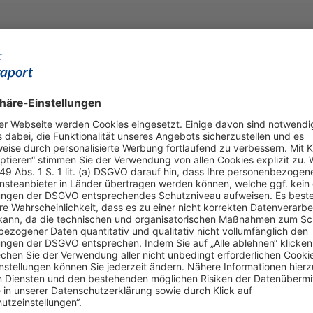
Online einkaufen & buchen
Über uns
Parkplätze
Fraport AG