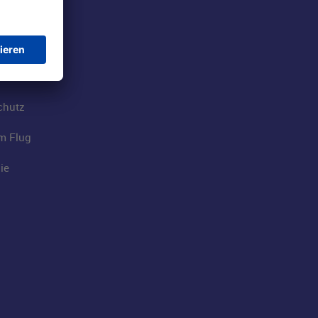
rport
tions
t
chutz
im Flug
ie