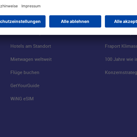
Online-Shop
Business am Ai
Besucherservices
FRA Eventloca
FRA SmartWay
Jobs am Airpor
Hotels am Standort
Fraport Klimas
Mietwagen weltweit
100 Jahre wie 
Flüge buchen
Konzernstrateg
GetYourGuide
WiNG eSIM