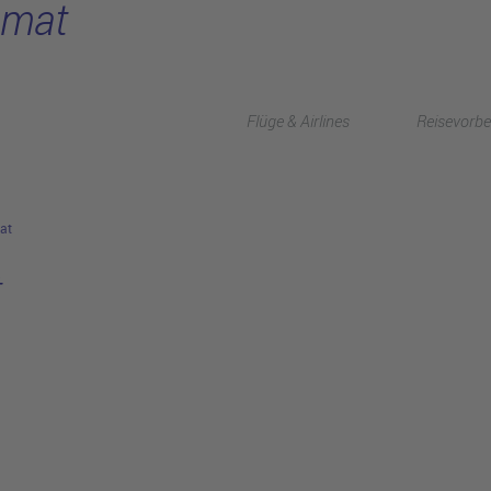
omat
Flüge & Airlines
Reisevorbe
at
t