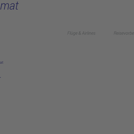
omat
Flüge & Airlines
Reisevorbe
at
t