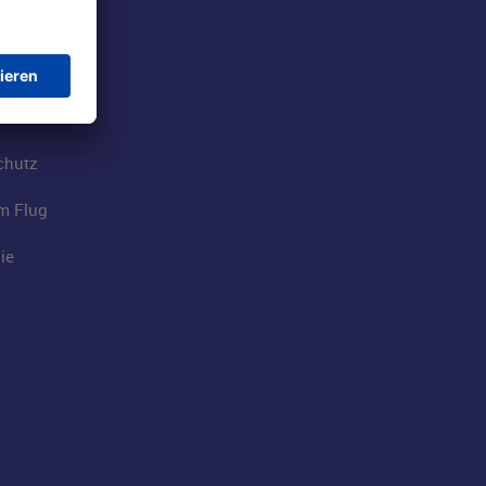
rport
tions
t
chutz
im Flug
ie