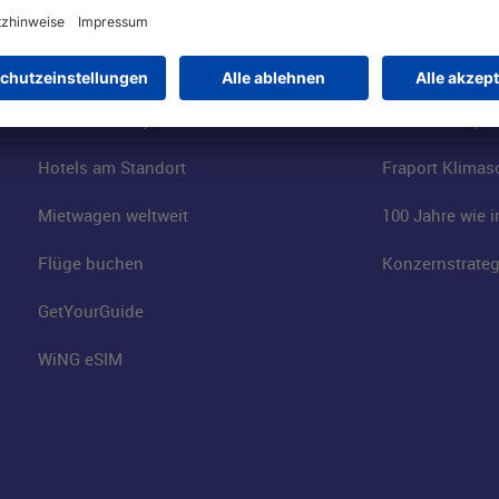
Online-Shop
Business am Ai
Besucherservices
FRA Eventloca
FRA SmartWay
Jobs am Airpor
Hotels am Standort
Fraport Klimas
Mietwagen weltweit
100 Jahre wie 
Flüge buchen
Konzernstrateg
GetYourGuide
WiNG eSIM