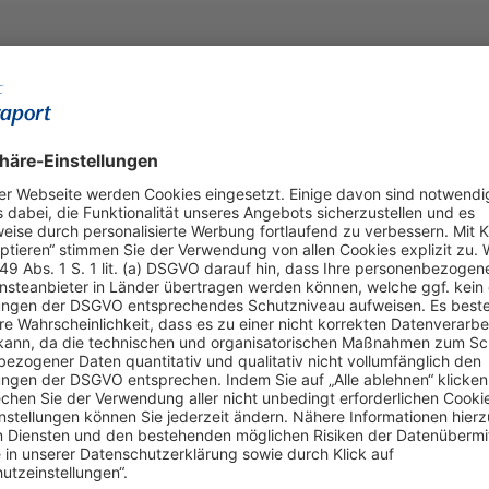
Online einkaufen & buchen
Über uns
Parkplätze
Fraport AG