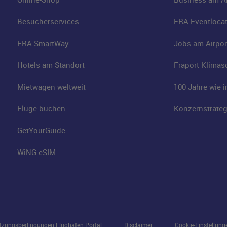
Besucherservices
FRA Eventloca
FRA SmartWay
Jobs am Airpor
Hotels am Standort
Fraport Klimas
Mietwagen weltweit
100 Jahre wie 
Flüge buchen
Konzernstrateg
GetYourGuide
WiNG eSIM
tzungsbedingungen Flughafen Portal
Disclaimer
Cookie-Einstellung