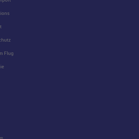
tions
t
chutz
im Flug
ie
en