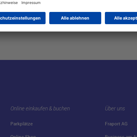
Online einkaufen & buchen
Über uns
Parkplätze
Fraport AG
Online-Shop
Business am Ai