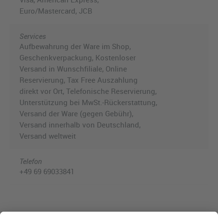
Euro/Mastercard, JCB
Services
Aufbewahrung der Ware im Shop,
Geschenkverpackung, Kostenloser
Versand in Wunschfiliale, Online
Reservierung, Tax Free Auszahlung
direkt vor Ort, Telefonische Reservierung,
Unterstützung bei MwSt.-Rückerstattung,
Versand der Ware (gegen Gebühr),
Versand innerhalb von Deutschland,
Versand weltweit
Telefon
+49 69 69033841