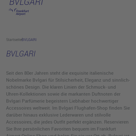
BVLGARI
Hauptinhalt anspringen
Startseite
BVLGARI
BVLGARI
Seit den 80er Jahren steht die exquisite italienische
Nobelmarke Bvlgari für Stilsicherheit, Eleganz und sinnlich-
schönes Design. Die klaren Linien der Schmuck- und
Uhren-Kollektionen sowie die markanten Duftnoten der
Bvlgari Parfümerie begeistern Liebhaber hochwertiger
Accessoires weltweit. Im Bvlgari Flughafen-Shop finden Sie
darüber hinaus exklusive Lederwaren und stilvolle
Accessoires, die jedes Outfit perfekt ergänzen. Reservieren
Sie Ihre persönlichen Favoriten bequem im Frankfurt
Airport Online Shop und holen Sie sie vor Ort ab. Bvlgari ist