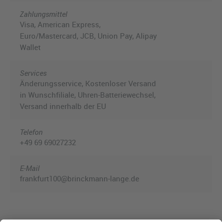
Zahlungsmittel
Visa, American Express,
Euro/Mastercard, JCB, Union Pay, Alipay
Wallet
Services
Änderungsservice, Kostenloser Versand
in Wunschfiliale, Uhren-Batteriewechsel,
Versand innerhalb der EU
Telefon
+49 69 69027232
E-Mail
frankfurt100@brinckmann-lange.de