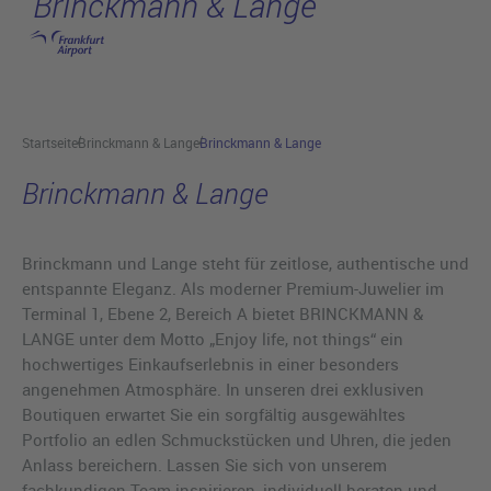
Brinckmann & Lange
Hauptinhalt anspringen
Startseite
Brinckmann & Lange
Brinckmann & Lange
Brinckmann & Lange
Brinckmann und Lange steht für zeitlose, authentische und
entspannte Eleganz. Als moderner Premium-Juwelier im
Terminal 1, Ebene 2, Bereich A bietet BRINCKMANN &
LANGE unter dem Motto „Enjoy life, not things“ ein
hochwertiges Einkaufserlebnis in einer besonders
angenehmen Atmosphäre. In unseren drei exklusiven
Boutiquen erwartet Sie ein sorgfältig ausgewähltes
Portfolio an edlen Schmuckstücken und Uhren, die jeden
Anlass bereichern. Lassen Sie sich von unserem
fachkundigen Team inspirieren, individuell beraten und