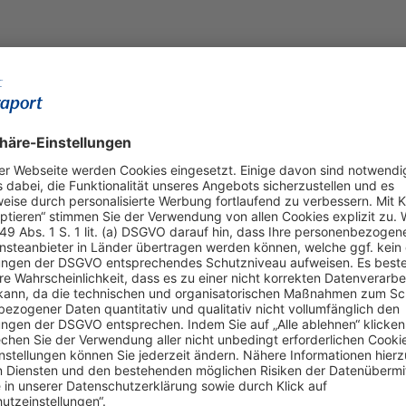
Online einkaufen & buchen
Über uns
Parkplätze
Fraport AG