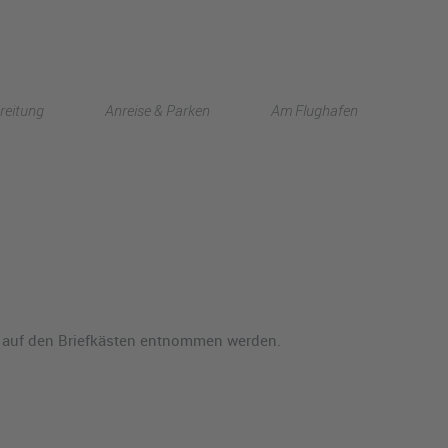
English
reitung
Anreise & Parken
Am Flughafen
中文
t auf den Briefkästen entnommen werden.