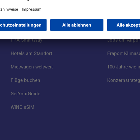
Online-Shop
Business am Ai
Besucherservices
FRA Eventloca
FRA SmartWay
Jobs am Airpor
Hotels am Standort
Fraport Klimas
Mietwagen weltweit
100 Jahre wie 
Flüge buchen
Konzernstrateg
GetYourGuide
WiNG eSIM