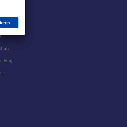
rport
tions
t
chutz
im Flug
ie