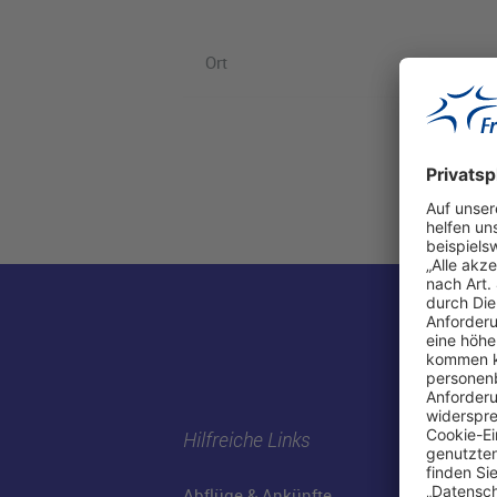
Ort
Hilfreiche Links
Abflüge & Ankünfte