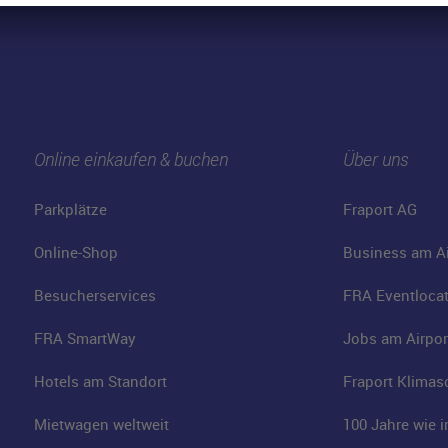
Online einkaufen & buchen
Über uns
Parkplätze
Fraport AG
Online-Shop
Business am Ai
Besucherservices
FRA Eventloca
FRA SmartWay
Jobs am Airpor
Hotels am Standort
Fraport Klimas
Mietwagen weltweit
100 Jahre wie 