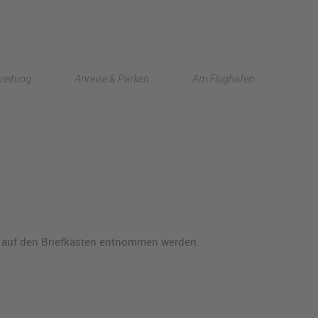
English
reitung
Anreise & Parken
Am Flughafen
中文
t auf den Briefkästen entnommen werden.