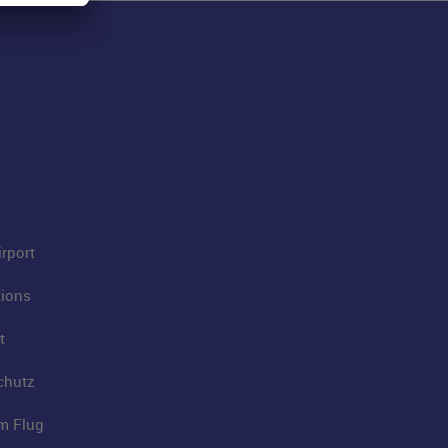
rport
tions
t
chutz
im Flug