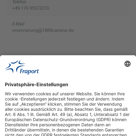
Telefon
+49 176 95572270
E-Mail
reservierung@1889cantine.de
Hilfreiche Links
Online einkaufen & buchen