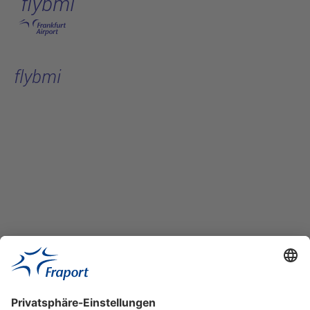
flybmi
Hauptinhalt anspringen
flybmi