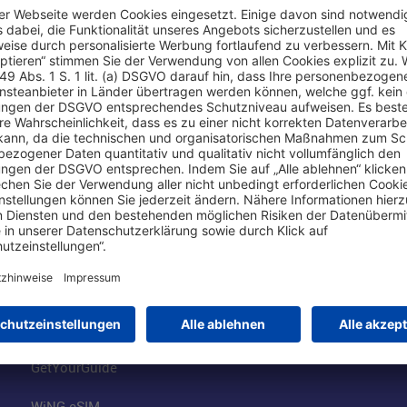
Online einkaufen & buchen
Über uns
Parkplätze
Fraport AG
Online-Shop
Business am Ai
Besucherservices
FRA Eventloca
FRA SmartWay
Jobs am Airpor
Hotels am Standort
Fraport Klimas
Mietwagen weltweit
100 Jahre wie 
Flüge buchen
Konzernstrateg
GetYourGuide
WiNG eSIM