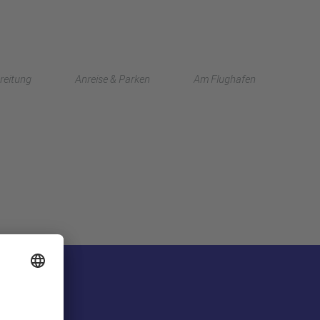
English
reitung
Anreise & Parken
Am Flughafen
中文