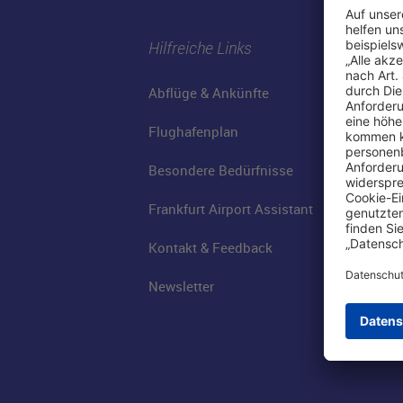
Hilfreiche Links
Abflüge & Ankünfte
Flughafenplan
Besondere Bedürfnisse
Frankfurt Airport Assistant
Kontakt & Feedback
Newsletter