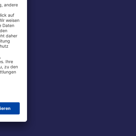
rport
tions
t
chutz
im Flug
ie