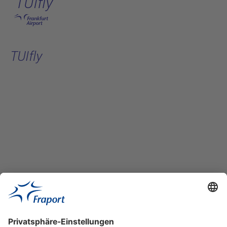
TUIfly
Hauptinhalt anspringen
TUIfly