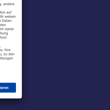
rport
tions
t
chutz
im Flug
ie