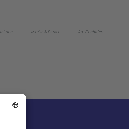
English
reitung
Anreise & Parken
Am Flughafen
中文