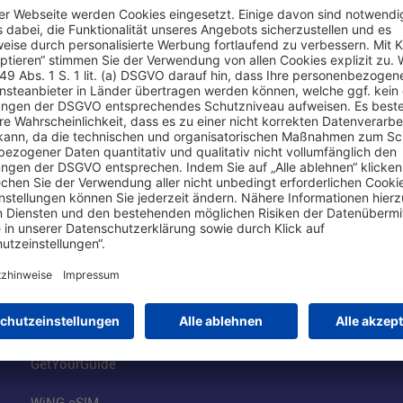
Online einkaufen & buchen
Über uns
Parkplätze
Fraport AG
Online-Shop
Business am Ai
Besucherservices
FRA Eventloca
FRA SmartWay
Jobs am Airpor
Hotels am Standort
Fraport Klimas
Mietwagen weltweit
100 Jahre wie 
Flüge buchen
Konzernstrateg
GetYourGuide
WiNG eSIM