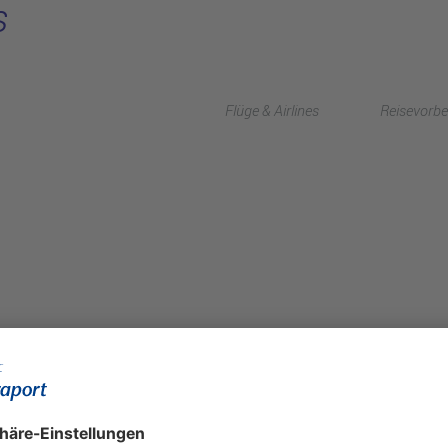
s
Flüge & Airlines
Reisevorbe