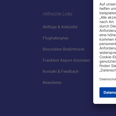
Hilfreiche Links
Abflüge & Ankünfte
Flughafenplan
Besondere Bedürfnisse
Frankfurt Airport Assistant
Kontakt & Feedback
Newsletter