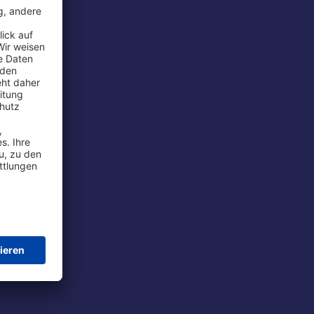
rport
tions
t
chutz
im Flug
ie