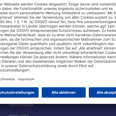
Online einkaufen & buchen
Über uns
Parkplätze
Fraport AG
Online-Shop
Business am Ai
Besucherservices
FRA Eventloca
FRA SmartWay
Jobs am Airpor
Hotels am Standort
Fraport Klimas
Mietwagen weltweit
100 Jahre wie 
Flüge buchen
Konzernstrateg
GetYourGuide
WiNG eSIM