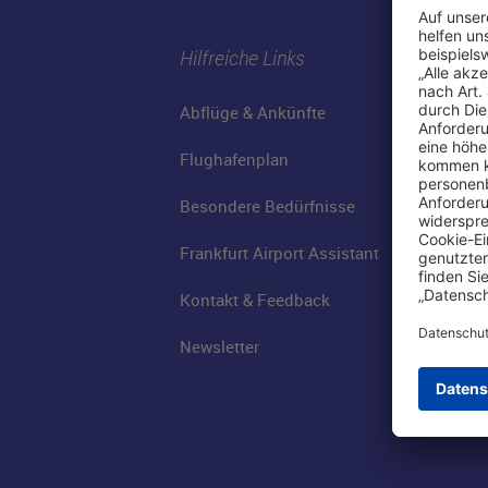
Hilfreiche Links
Abflüge & Ankünfte
Flughafenplan
Besondere Bedürfnisse
Frankfurt Airport Assistant
Kontakt & Feedback
Newsletter