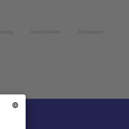
English
reitung
Anreise & Parken
Am Flughafen
中文