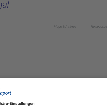
gal
Flüge & Airlines
Reisevorbe