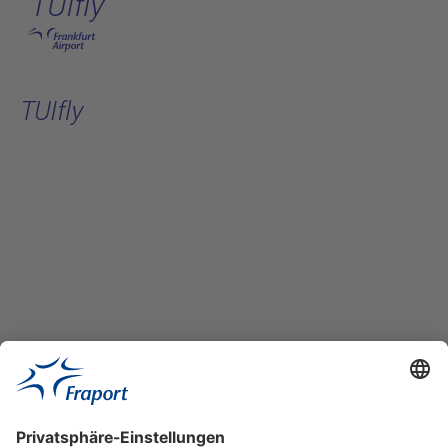
TUIfly
Hauptinhalt anspringen
TUIfly