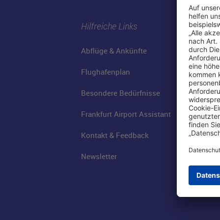
Hilfreiche Links
Abflüge & Ankünfte
Flughafenplan
Besondere Bedürfnisse
Frankfurt Airport Assistant
Kontakt & Feedback
Newsletter