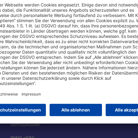
Online einkaufen & buchen
Über uns
Parkplätze
Fraport AG
Online-Shop
Business am Ai
Besucherservices
FRA Eventloca
FRA SmartWay
Jobs am Airpor
Hotels am Standort
Fraport Klimas
Mietwagen weltweit
100 Jahre wie 
Flüge buchen
Konzernstrateg
GetYourGuide
WiNG eSIM