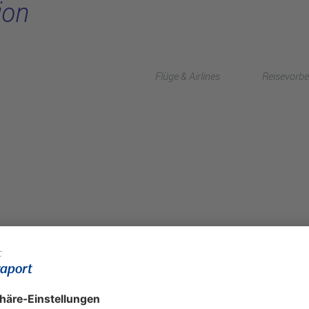
ion
Flüge & Airlines
Reisevorbe