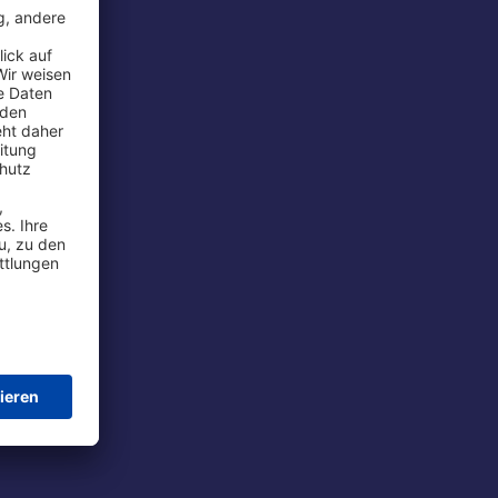
rport
tions
t
chutz
im Flug
ie