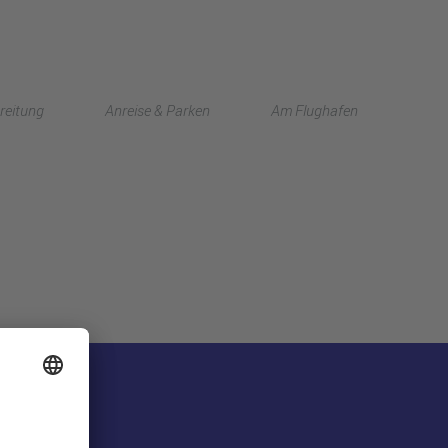
English
reitung
Anreise & Parken
Am Flughafen
中文