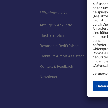
Hilfreiche Links
Abflüge & Ankünfte
Flughafenplan
Besondere Bedürfnisse
Frankfurt Airport Assistant
Kontakt & Feedback
Newsletter