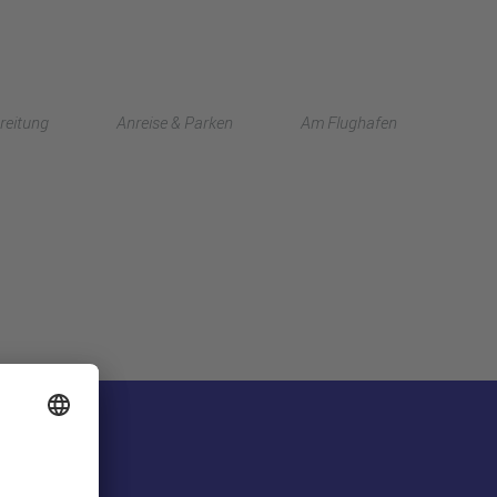
English
reitung
Anreise & Parken
Am Flughafen
中文