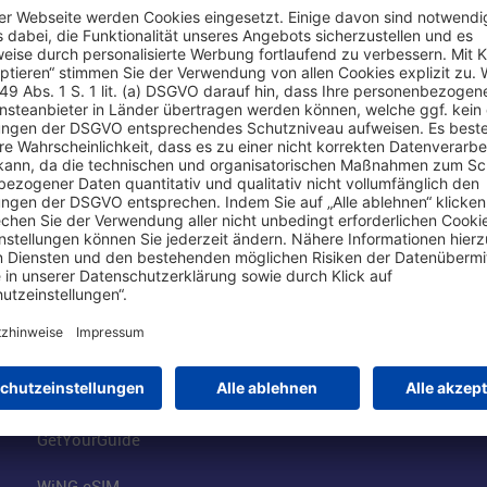
Online einkaufen & buchen
Über uns
Parkplätze
Fraport AG
Online-Shop
Business am Ai
Besucherservices
FRA Eventloca
FRA SmartWay
Jobs am Airpor
Hotels am Standort
Fraport Klimas
Mietwagen weltweit
100 Jahre wie 
Flüge buchen
Konzernstrateg
GetYourGuide
WiNG eSIM